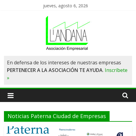
Saltar
jueves, agosto 6, 2026
al
contenido
Asociación
En defensa de los intereses de nuestras empresas
PERTENECER A LA ASOCIACIÓN TE AYUDA
.
Inscríbete
de
»
Empresas
L'Andana
Noticias Paterna Ciudad de Empresas