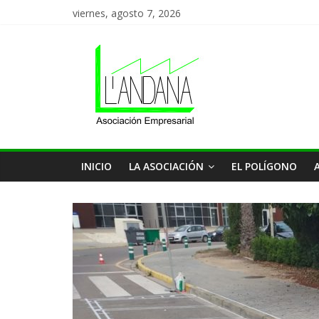
Saltar
viernes, agosto 7, 2026
al
Asociación
contenido
de
Empresas
L'Andana
INICIO
LA ASOCIACIÓN
EL POLÍGONO