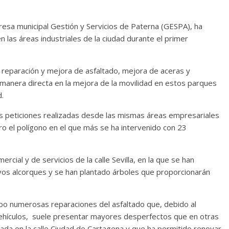
resa municipal Gestión y Servicios de Paterna (GESPA), ha
n las áreas industriales de la ciudad durante el primer
e reparación y mejora de asfaltado, mejora de aceras y
e manera directa en la mejora de la movilidad en estos parques
d.
 las peticiones realizadas desde las mismas áreas empresariales
ro el polígono en el que más se ha intervenido con 23
ercial y de servicios de la calle Sevilla, en la que se han
vos alcorques y se han plantado árboles que proporcionarán
abo numerosas reparaciones del asfaltado que, debido al
vehículos, suele presentar mayores desperfectos que en otras
zada en la calle Ciudad de Cartagena y que ha permitido renovar