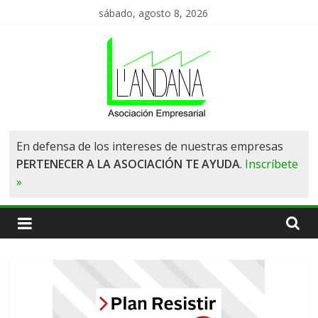
Saltar
sábado, agosto 8, 2026
al
contenido
Asociación
En defensa de los intereses de nuestras empresas
PERTENECER A LA ASOCIACIÓN TE AYUDA
.
Inscríbete
de
»
Empresas
L'Andana