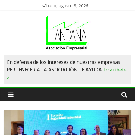
Saltar
sábado, agosto 8, 2026
al
contenido
Asociación
En defensa de los intereses de nuestras empresas
PERTENECER A LA ASOCIACIÓN TE AYUDA
.
Inscríbete
de
»
Empresas
L'Andana