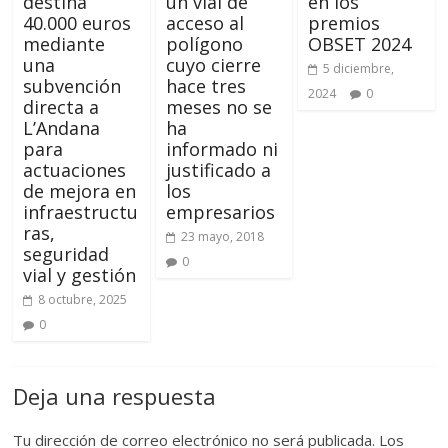
destina
un vial de
en los
40.000 euros
acceso al
premios
mediante
polígono
OBSET 2024
una
cuyo cierre
5 diciembre,
subvención
hace tres
2024
0
directa a
meses no se
L’Andana
ha
para
informado ni
actuaciones
justificado a
de mejora en
los
infraestructu
empresarios
ras,
23 mayo, 2018
seguridad
0
vial y gestión
8 octubre, 2025
0
Deja una respuesta
Tu dirección de correo electrónico no será publicada.
Los