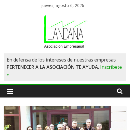
Saltar
jueves, agosto 6, 2026
al
contenido
Asociación
En defensa de los intereses de nuestras empresas
PERTENECER A LA ASOCIACIÓN TE AYUDA
.
Inscríbete
de
»
Empresas
L'Andana