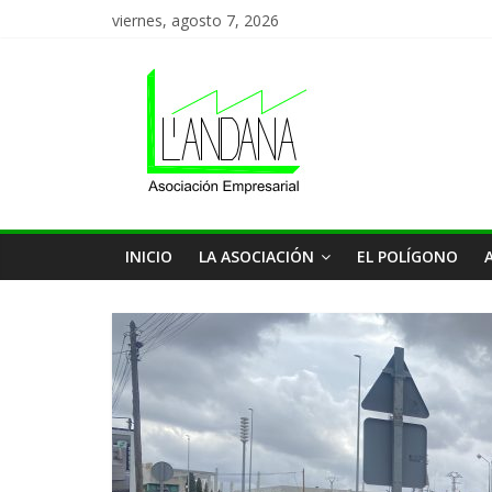
Saltar
viernes, agosto 7, 2026
al
Asociación
contenido
de
Empresas
L'Andana
INICIO
LA ASOCIACIÓN
EL POLÍGONO