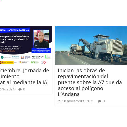
iciembre: Jornada de
Inician las obras de
cimiento
repavimentación del
rial mediante la IA
puente sobre la A7 que da
acceso al polígono
bre, 2024
0
L’Andana
18 noviembre, 2021
0