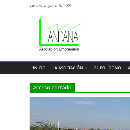
Saltar
jueves, agosto 6, 2026
al
Asociación
contenido
de
Empresas
L'Andana
INICIO
LA ASOCIACIÓN
EL POLÍGONO
Acceso cortado