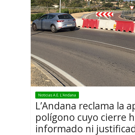
Noticias A.E. L'Andana
L’Andana reclama la ap
polígono cuyo cierre 
informado ni justifica