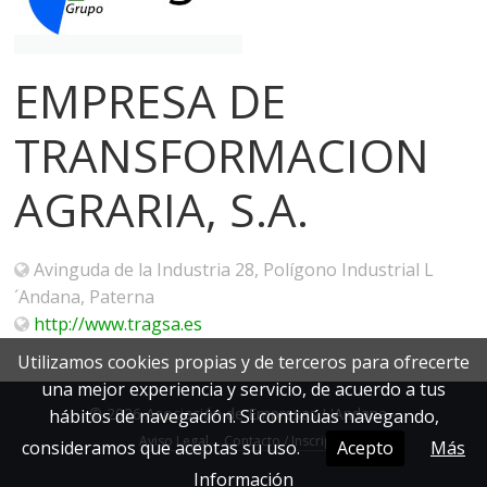
EMPRESA DE
TRANSFORMACION
AGRARIA, S.A.
Avinguda de la Industria 28, Polígono Industrial L
´Andana, Paterna
http://www.tragsa.es
Utilizamos cookies propias y de terceros para ofrecerte
una mejor experiencia y servicio, de acuerdo a tus
© 2026 Asociación de Empresas L'Andana -
hábitos de navegación. Si continúas navegando,
Aviso Legal
Contacto / Inscripción
consideramos que aceptas su uso.
Acepto
Más
Información