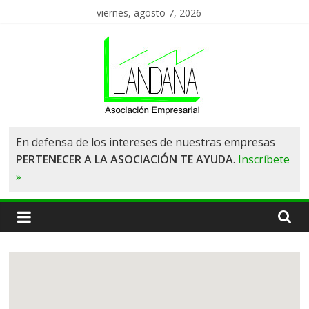
Saltar
viernes, agosto 7, 2026
al
contenido
Asociación
En defensa de los intereses de nuestras empresas
PERTENECER A LA ASOCIACIÓN TE AYUDA
.
Inscríbete
de
»
Empresas
L'Andana