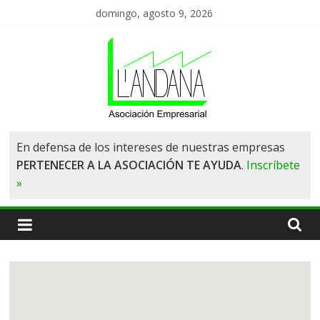
Saltar
domingo, agosto 9, 2026
al
contenido
Asociación
En defensa de los intereses de nuestras empresas
PERTENECER A LA ASOCIACIÓN TE AYUDA
.
Inscríbete
de
»
Empresas
L'Andana