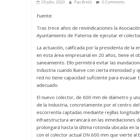
29 julio, 2020
Pau Bretó
0 Comments
Fuente:
Tras trece años de reivindicaciones la Asociaci
Ayuntamiento de Paterna de ejecutar el colector 
La actuación, calificada por la presidenta de la
en esta área empresarial en 20 años, tiene el o
saneamiento. Ello permitirá evitar las inundaci
Industria cuando llueve con cierta intensidad y
red no tiene capacidad suficiente para evacuar 
adecuado.
El nuevo colector, de 600 mm de diámetro y una
de la Industria, concretamente por el centro del
escorrentía captadas mediante rejillas longitudi
infraestructura arrancará en las inmediaciones de
prolongará hasta la última rotonda ubicada en la
con el colector actual DN 600 mm que vierte al 