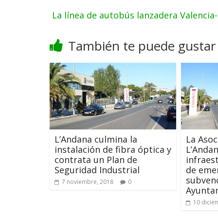
La línea de autobús lanzadera Valenci
También te puede gustar
L’Andana culmina la
La Asoc
instalación de fibra óptica y
L’Anda
contrata un Plan de
infraes
Seguridad Industrial
de emer
subvenc
7 noviembre, 2018
0
Ayunta
10 dicie