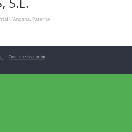
 S.L.
trial L´Andana, Paterna
gal
Contacto / Inscripción