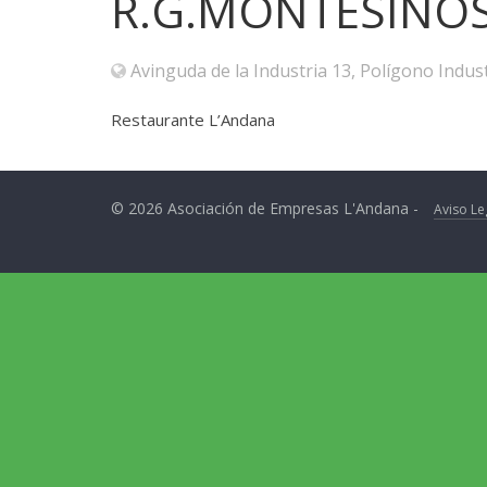
R.G.MONTESINOS,
Avinguda de la Industria 13, Polígono Indus
Restaurante L’Andana
© 2026 Asociación de Empresas L'Andana -
Aviso Le